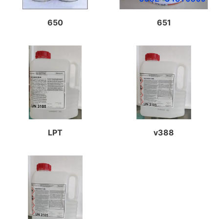
650
651
LPT
v388