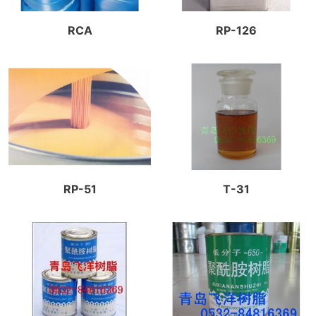
RCA
RP-126
RP-51
T-31