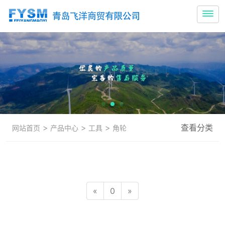
>
>
>
查看分类
网站首页
产品中心
工具
角轮
«
0
»