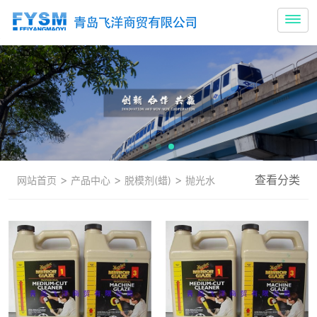
>
>
>
查看分类
网站首页
产品中心
脱模剂(蜡)
抛光水