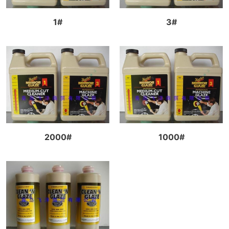
1#
3#
2000#
1000#