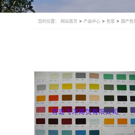
>
>
>
您的位置：
网站首页
产品中心
色浆
国产色