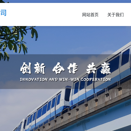
网站首页
关于我们