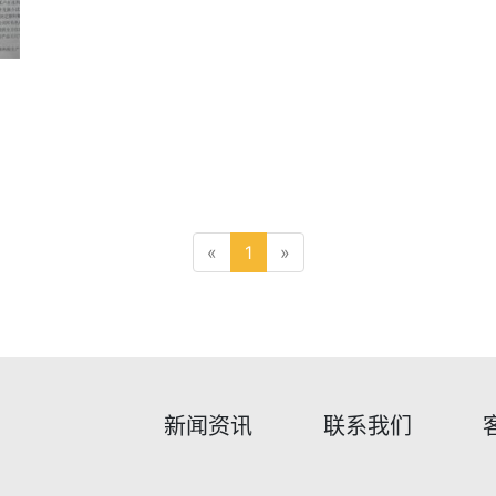
«
1
»
新闻资讯
联系我们